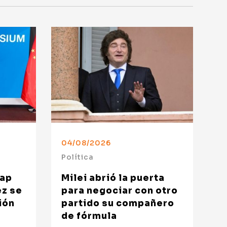
04/08/2026
Política
wap
Milei abrió la puerta
ez se
para negociar con otro
ión
partido su compañero
de fórmula