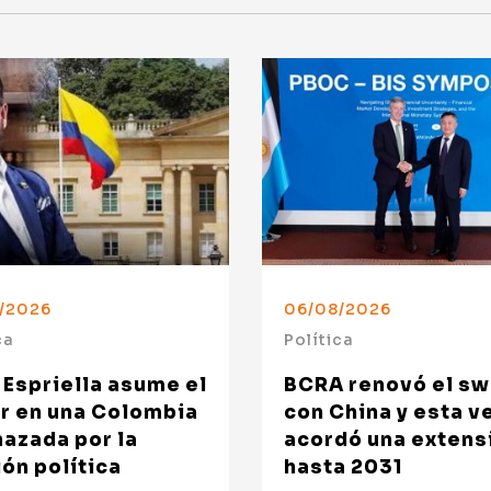
/2026
06/08/2026
ca
Política
 Espriella asume el
BCRA renovó el s
r en una Colombia
con China y esta v
azada por la
acordó una extens
ón política
hasta 2031