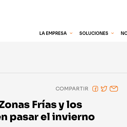
QUIENES SOMOS
PRODUCTOS
TAPAS
JOSÉ LUIS PRIMO
COBERTURA
AGEN
PRENSA
DEPO
INFO
LA EMPRESA
SOLUCIONES
NO
INFO
NEGO
QUIENES SOMOS
PRODUCTOS
TAPAS
OPIN
JOSÉ LUIS PRIMO
COBERTURA
AGEN
POLIC
PRENSA
DEPO
POLÍ
INFO
SHO
INFO
COMPARTIR
NEGO
OPIN
Zonas Frías y los
POLIC
POLÍ
 pasar el invierno
SHO