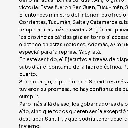
denominadas "zonas cálidas". Allí, lo graron 
victoria. Estas fueron San Juan, Tucu- mán, 
El entonces ministro del Interior les ofrec
Corrientes, Tucumán, Salta y Catamarca subs
temperaturas más elevadas. Según ex- plica
las provincias cálidas gira en torno al acce
eléctrico en estas regiones. Además, a Corr
especial para la represa Yacyretá.
En este sentido, el Ejecutivo a través de dis
subsidiar el consumo de la hidroeléctrica. P
puerto.
Sin embargo, el precio en el Senado es más 
tuvieron su promesa, no hay confianza de qu
cumplir.
Pero más allá de eso, los gobernadores de 
alto, sino que todos quieren ser la excepción 
destrabar Santilli, y que podría tener acuerd
invierno.