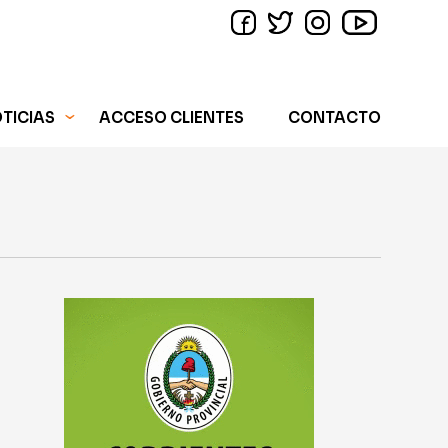
 DEL DÍA
DA
RTES
RMACIÓN GENERAL
TICIAS
ACCESO CLIENTES
CONTACTO
RMES ESPECIALES
CIOS Y ECONOMÍA
 DEL DÍA
IÓN
DA
IALES
RTES
TICA
RMACIÓN GENERAL
W
RMES ESPECIALES
CIOS Y ECONOMÍA
IÓN
IALES
TICA
W