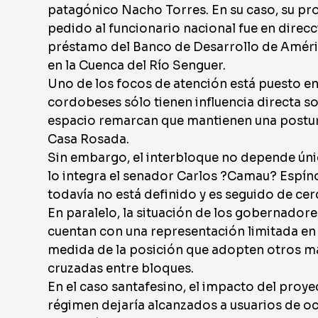
patagónico Nacho Torres. En su caso, su pr
pedido al funcionario nacional fue en direcc
préstamo del Banco de Desarrollo de América
en la Cuenca del Río Senguer.
Uno de los focos de atención está puesto en 
cordobeses sólo tienen influencia directa s
espacio remarcan que mantienen una postura 
Casa Rosada.
Sin embargo, el interbloque no depende ún
lo integra el senador Carlos ?Camau? Espíno
todavía no está definido y es seguido de cerc
En paralelo, la situación de los gobernadore
cuentan con una representación limitada en
medida de la posición que adopten otros ma
cruzadas entre bloques.
En el caso santafesino, el impacto del proyec
régimen dejaría alcanzados a usuarios de 