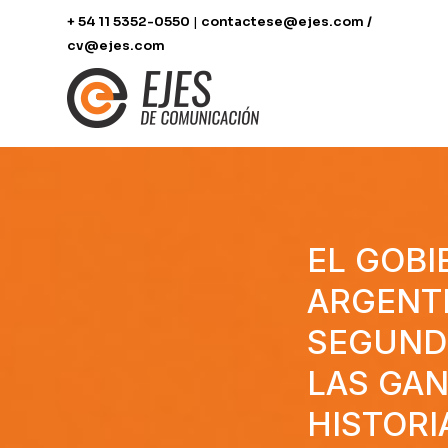
+ 54 11 5352-0550
|
contactese@ejes.com /
cv@ejes.com
EL GOBI
ARGENTI
SEGUNDO
LAS GAN
HISTORI